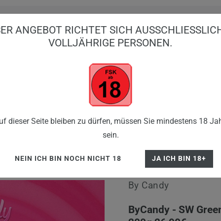
ER ANGEBOT RICHTET SICH AUSSCHLIESSLICH 
OLLJÄHRIGE PERSONEN.
BIG PUFFS
EINWEG VAPES
E-ZIGARE
SHISHA
FLE
ByCandy - SW Green - 200g 26,90€
f dieser Seite bleiben zu dürfen, müssen Sie mindestens 18 Jah
sein.
NEIN ICH BIN NOCH NICHT 18
JA ICH BIN 18+
By Candy
ByCandy - SW Green