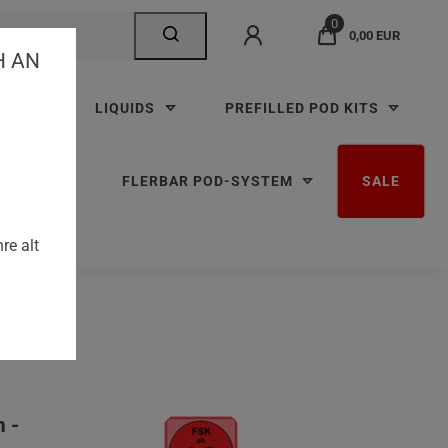
0
0,00 EUR
AN V
TTEN
LIQUIDS
PREFILLED POD KITS
RBAR M
FLERBAR POD-SYSTEM
SALE
re alt
 -