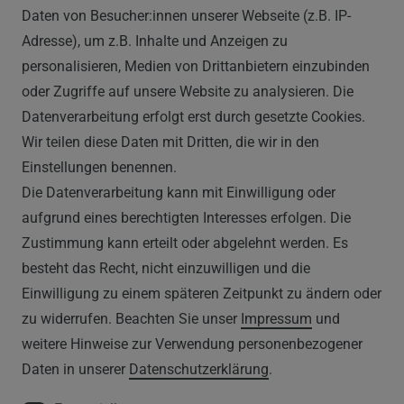
Daten von Besucher:innen unserer Webseite (z.B. IP-
0212 520-82 100
Adresse), um z.B. Inhalte und Anzeigen zu
info@vapor-handel.de
personalisieren, Medien von Drittanbietern einzubinden
Montag - Freitag, 09:00 - 16:00
oder Zugriffe auf unsere Website zu analysieren. Die
Datenverarbeitung erfolgt erst durch gesetzte Cookies.
Wir teilen diese Daten mit Dritten, die wir in den
RECHTLICHES
Einstellungen benennen.
Die Datenverarbeitung kann mit Einwilligung oder
AGB
aufgrund eines berechtigten Interesses erfolgen. Die
Zustimmung kann erteilt oder abgelehnt werden. Es
WIDERRUFSRECHT
besteht das Recht, nicht einzuwilligen und die
IMPRESSUM
Einwilligung zu einem späteren Zeitpunkt zu ändern oder
zu widerrufen. Beachten Sie unser
Impressum
und
DATENSCHUTZERKLÄRUNG
weitere Hinweise zur Verwendung personenbezogener
Daten in unserer
Daten­schutz­erklärung
.
HINWEISE ZUM ELEKTROGESETZ