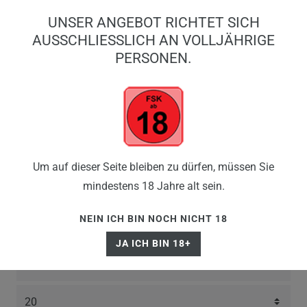
0
UNSER ANGEBOT RICHTET SICH
0,00 EUR
AUSSCHLIESSLICH AN VOLLJÄHRIGE P
ERSONEN.
☰
FLERBAR 600
Um auf dieser Seite bleiben zu dürfen, müssen Sie
mindestens 18 Jahre alt sein.
NIKOTINFREI
NEIN ICH BIN NOCH NICHT 18
JA ICH BIN 18+