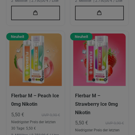
2
Milliliter
| 2.750,00 € / Liter
2
Milliliter
| 2.750,00 € / Liter
Neuheit
Neuheit
Flerbar M – Peach Ice
Flerbar M –
0mg Nikotin
Strawberry Ice 0mg
Nikotin
5,50 €
UVP 9,90 €
5,50 €
Niedrigster Preis der letzten
UVP 9,90 €
30 Tage:
5,50 €
Niedrigster Preis der letzten