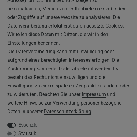
Adresse), um z.B. Inhalte und Anzeigen zu
info@vapor-handel.de
personalisieren, Medien von Drittanbietern einzubinden
Montag - Freitag, 09:00 - 16:00
oder Zugriffe auf unsere Website zu analysieren. Die
Datenverarbeitung erfolgt erst durch gesetzte Cookies.
Wir teilen diese Daten mit Dritten, die wir in den
RECHTLICHES
Einstellungen benennen.
Die Datenverarbeitung kann mit Einwilligung oder
AGB
aufgrund eines berechtigten Interesses erfolgen. Die
Zustimmung kann erteilt oder abgelehnt werden. Es
WIDERRUFSRECHT
besteht das Recht, nicht einzuwilligen und die
IMPRESSUM
Einwilligung zu einem späteren Zeitpunkt zu ändern oder
zu widerrufen. Beachten Sie unser
Impressum
und
DATENSCHUTZERKLÄRUNG
weitere Hinweise zur Verwendung personenbezogener
Daten in unserer
Daten­schutz­erklärung
.
HINWEISE ZUM ELEKTROGESETZ
Essenziell
Statistik
SERVICE