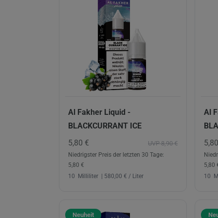
Al Fakher Liquid -
Al F
BLACKCURRANT ICE
BL
5,80 €
5,8
UVP 8,90 €
Niedrigster Preis der letzten 30 Tage:
Niedr
5,80 €
5,80 
10
Milliliter
| 580,00 € / Liter
10
Mi
Neuheit
Neu