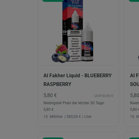
Al Fakher Liquid - BLUEBERRY
Al 
RASPBERRY
SO
5,80 €
5,8
UVP 8,90 €
Niedrigster Preis der letzten 30 Tage:
Niedr
5,80 €
5,80 
10
Milliliter
| 580,00 € / Liter
10
Mi