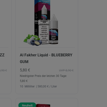
AZZ
Al Fakher Liquid - BLUEBERRY
GUM
5,80 €
,90 €
UVP 8,90 €
Niedrigster Preis der letzten 30 Tage:
5,80 €
10
Milliliter
| 580,00 € / Liter
Neuheit