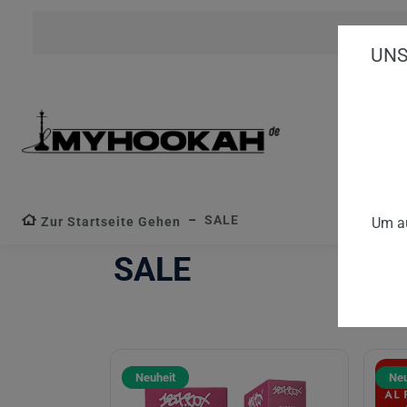
UNS
SALE
Zur Startseite Gehen
Um au
SALE
Neuheit
Neu