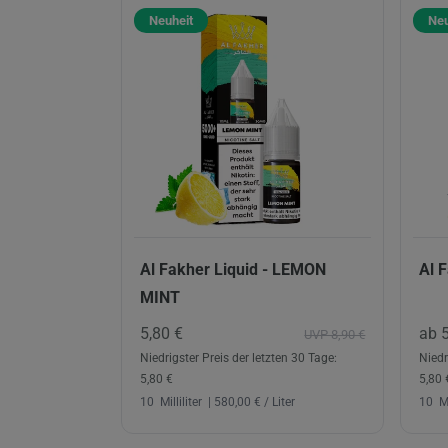
Neuheit
Neu
Al Fakher Liquid - LEMON
Al 
MINT
5,80 €
ab 
UVP 8,90 €
Niedrigster Preis der letzten 30 Tage:
Niedr
5,80 €
5,80 
10
Milliliter
| 580,00 € / Liter
10
Mi