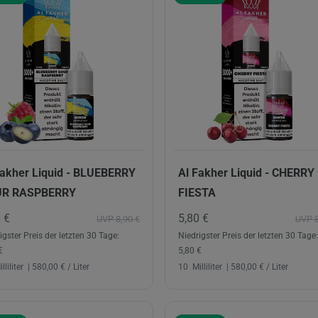
Fakher Liquid - BLUEBERRY
Al Fakher Liquid - CHERRY
UR RASPBERRY
FIESTA
0 €
5,80 €
UVP 8,90 €
UVP 8
igster Preis der letzten 30 Tage:
Niedrigster Preis der letzten 30 Tage:
€
5,80 €
lliliter
| 580,00 € / Liter
10
Milliliter
| 580,00 € / Liter