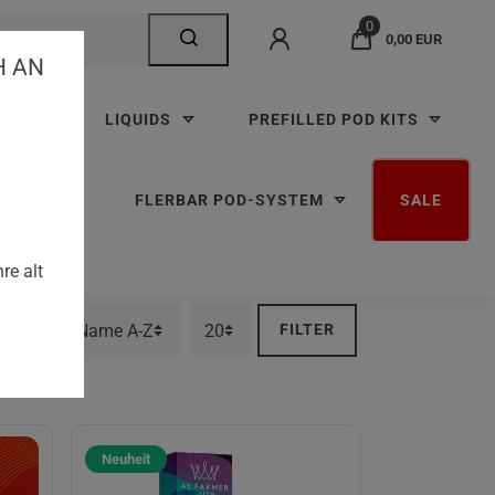
0
0,00 EUR
AN V
TTEN
LIQUIDS
PREFILLED POD KITS
RBAR M
FLERBAR POD-SYSTEM
SALE
re alt
FILTER
Neuheit