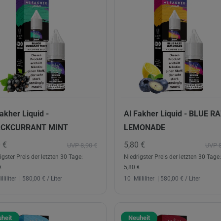
akher Liquid -
Al Fakher Liquid - BLUE R
ACKCURRANT MINT
LEMONADE
0 €
5,80 €
UVP 8,90 €
UVP 8
igster Preis der letzten 30 Tage:
Niedrigster Preis der letzten 30 Tage:
€
5,80 €
lliliter
| 580,00 € / Liter
10
Milliliter
| 580,00 € / Liter
heit
Neuheit