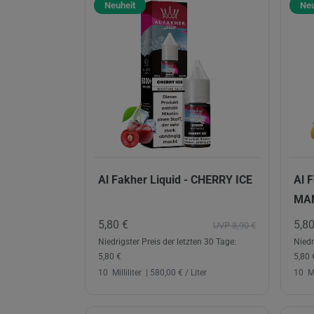
Neuheit
Neu
Al Fakher Liquid - CHERRY ICE
Al 
MA
5,80 €
5,8
UVP 8,90 €
Niedrigster Preis der letzten 30 Tage:
Niedr
5,80 €
5,80 
10
Milliliter
| 580,00 € / Liter
10
Mi