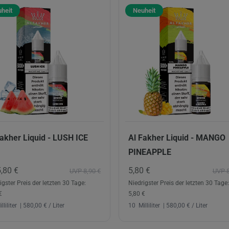
heit
Neuheit
Fakher Liquid - LUSH ICE
Al Fakher Liquid - MANGO
PINEAPPLE
5,80 €
5,80 €
UVP 8,90 €
UVP 8
igster Preis der letzten 30 Tage:
Niedrigster Preis der letzten 30 Tage:
€
5,80 €
lliliter
| 580,00 € / Liter
10
Milliliter
| 580,00 € / Liter