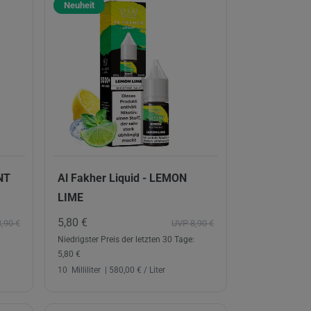
Neuheit
NT
Al Fakher Liquid - LEMON
LIME
5,80 €
,90 €
UVP 8,90 €
Niedrigster Preis der letzten 30 Tage:
5,80 €
10
Milliliter
| 580,00 € / Liter