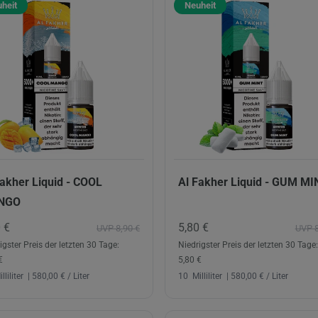
heit
Neuheit
Fakher Liquid - COOL
Al Fakher Liquid - GUM MI
NGO
0 €
5,80 €
UVP 8,90 €
UVP 8
igster Preis der letzten 30 Tage:
Niedrigster Preis der letzten 30 Tage:
€
5,80 €
lliliter
| 580,00 € / Liter
10
Milliliter
| 580,00 € / Liter