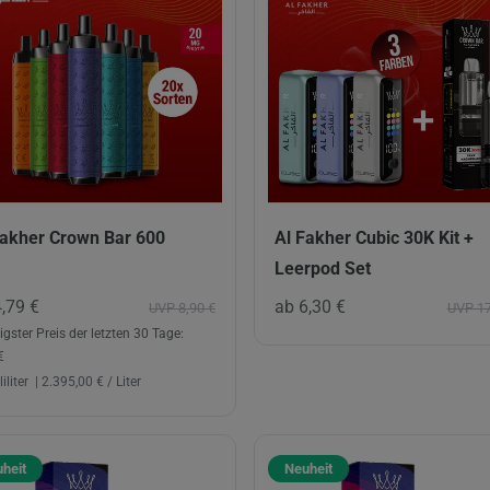
Fakher Crown Bar 600
Al Fakher Cubic 30K Kit +
Leerpod Set
4,79 €
ab 6,30 €
UVP 8,90 €
UVP 17
igster Preis der letzten 30 Tage:
€
iliter
| 2.395,00 € / Liter
heit
Neuheit