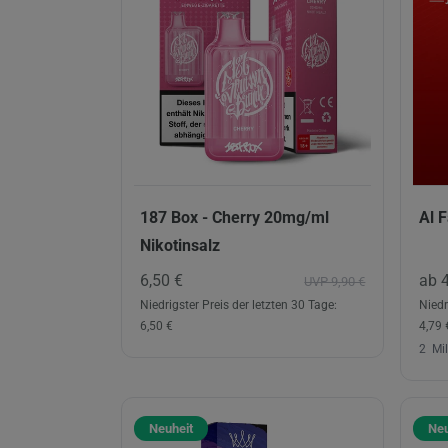
187 Box - Cherry 20mg/ml
Al 
Nikotinsalz
6,50 €
ab 
UVP 9,90 €
Niedrigster Preis der letzten 30 Tage:
Niedr
6,50 €
4,79 
2
Mill
Neuheit
Neu