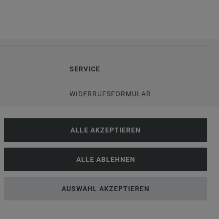
SERVICE
WIDERRUFSFORMULAR
DATENSCHUTZERKLÄRUNG
ALLE AKZEPTIEREN
VERSANDKOSTEN
ALLE ABLEHNEN
G
KUNDENINFORMATIONEN
AUSWAHL AKZEPTIEREN
GESETZ
BLOG