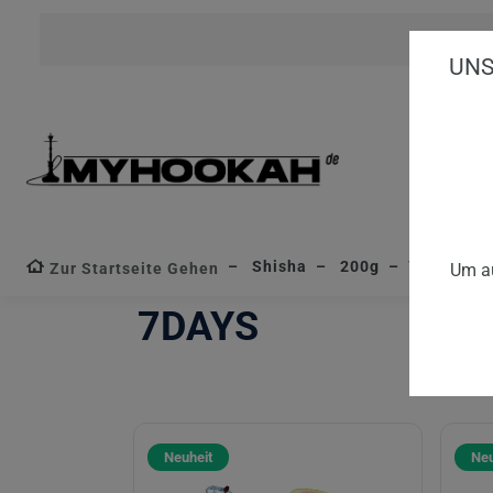
UNS
Shisha
200g
7Days
Zur Startseite Gehen
Um au
7DAYS
Neuheit
Neu