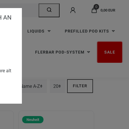
0
0,00 EUR
AN V
TTEN
LIQUIDS
PREFILLED POD KITS
RBAR M
FLERBAR POD-SYSTEM
SALE
re alt
FILTER
Neuheit