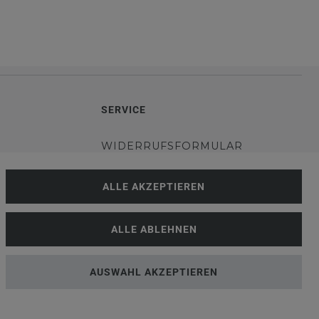
SERVICE
WIDERRUFSFORMULAR
DATENSCHUTZERKLÄRUNG
ALLE AKZEPTIEREN
VERSANDKOSTEN
ALLE ABLEHNEN
RUNG
KUNDENINFORMATIONEN
AUSWAHL AKZEPTIEREN
BLOG