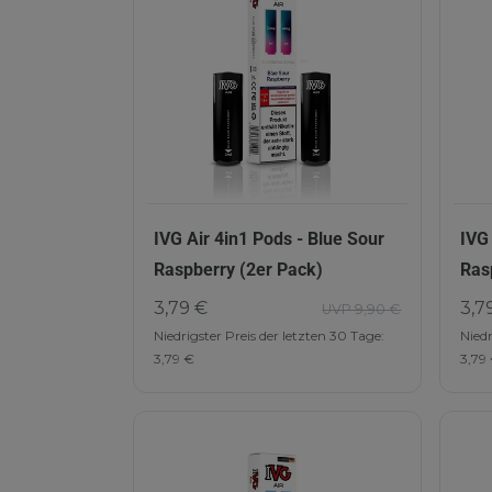
IVG Air 4in1 Pods - Blue Sour
IVG
Raspberry (2er Pack)
Ras
3,79 €
3,7
UVP 9,90 €
Niedrigster Preis der letzten 30 Tage:
Niedr
3,79 €
3,79