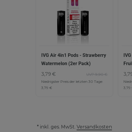
IVG Air 4in1 Pods - Strawberry
IVG 
Watermelon (2er Pack)
Frui
3,79 €
3,7
UVP 9,90 €
Niedrigster Preis der letzten 30 Tage:
Niedr
3,79 €
3,79
* inkl. ges. MwSt.
Versandkosten