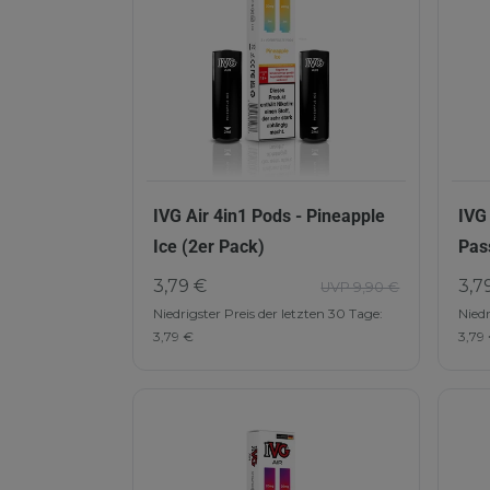
IVG Air 4in1 Pods - Pineapple
IVG
Ice (2er Pack)
Pas
3,79 €
3,7
UVP 9,90 €
Niedrigster Preis der letzten 30 Tage:
Niedr
3,79 €
3,79