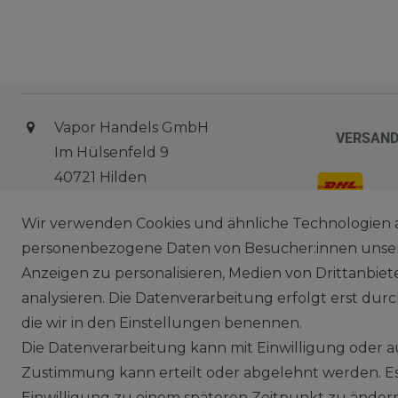
Vapor Handels GmbH
VERSAN
Im Hülsenfeld 9
40721 Hilden
0212 520-82 100
Wir verwenden Cookies und ähnliche Technologien 
info@vapor-handel.de
ZAHLAR
personenbezogene Daten von Besucher:innen unserer
Montag - Freitag, 09:00 - 16:00
Anzeigen zu personalisieren, Medien von Drittanbie
analysieren. Die Datenverarbeitung erfolgt erst durch
die wir in den Einstellungen benennen.
Die Datenverarbeitung kann mit Einwilligung oder au
Zustimmung kann erteilt oder abgelehnt werden. Es 
Einwilligung zu einem späteren Zeitpunkt zu änder