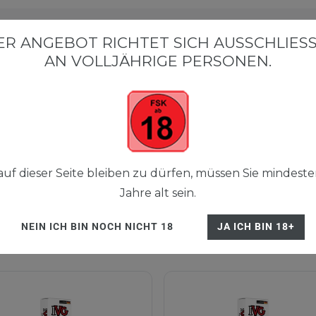
R ANGEBOT RICHTET SICH AUSSCHLIESSL
N VOLLJÄHRIGE PERSONEN.
BIG PUFFS
EINWEG VAPES
E-ZIGARE
SHISHA
FLE
- Single-Flavours
uf dieser Seite bleiben zu dürfen, müssen Sie mindeste
Jahre alt sein.
AVOURS
NEIN ICH BIN NOCH NICHT 18
JA ICH BIN 18+