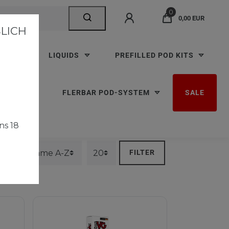
0
0,00 EUR
ICH A
TTEN
LIQUIDS
PREFILLED POD KITS
RBAR M
FLERBAR POD-SYSTEM
SALE
ns 18
FILTER