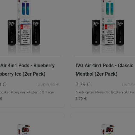
 Air 4in1 Pods - Blueberry
IVG Air 4in1 Pods - Classic
pberry Ice (2er Pack)
Menthol (2er Pack)
9 €
3,79 €
UVP 9,90 €
UVP 9,
igster Preis der letzten 30 Tage:
Niedrigster Preis der letzten 30 Ta
 €
3,79 €