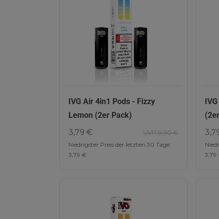
IVG Air 4in1 Pods - Fizzy
IVG
Lemon (2er Pack)
(2e
3,79 €
3,7
UVP 9,90 €
Niedrigster Preis der letzten 30 Tage:
Niedr
3,79 €
3,79