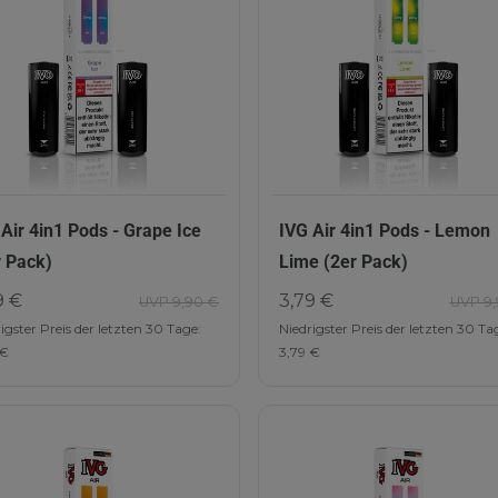
 Air 4in1 Pods - Grape Ice
IVG Air 4in1 Pods - Lemon
r Pack)
Lime (2er Pack)
9 €
3,79 €
UVP 9,90 €
UVP 9,
igster Preis der letzten 30 Tage:
Niedrigster Preis der letzten 30 Ta
 €
3,79 €