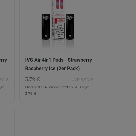
erry
IVG Air 4in1 Pods - Strawberry
Raspberry Ice (2er Pack)
3,79 €
90 €
UVP 9,90 €
ge:
Niedrigster Preis der letzten 30 Tage:
3,79 €