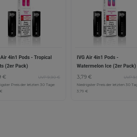
Air 4in1 Pods - Tropical
IVG Air 4in1 Pods -
ts (2er Pack)
Watermelon Ice (2er Pack)
9 €
3,79 €
UVP 9,90 €
UVP 9,
igster Preis der letzten 30 Tage:
Niedrigster Preis der letzten 30 Ta
 €
3,79 €