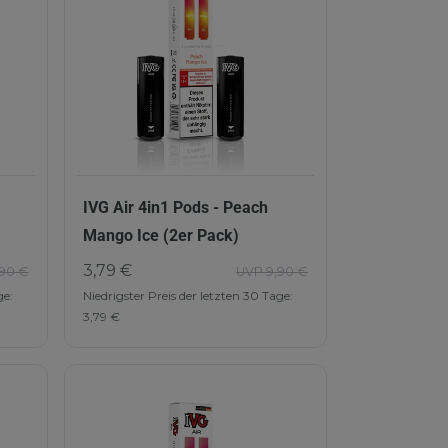
IVG Air 4in1 Pods - Peach
Mango Ice (2er Pack)
3,79 €
90 €
UVP 9,90 €
ge:
Niedrigster Preis der letzten 30 Tage:
3,79 €