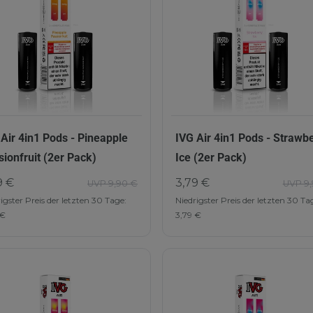
 Air 4in1 Pods - Pineapple
IVG Air 4in1 Pods - Strawb
sionfruit (2er Pack)
Ice (2er Pack)
9 €
3,79 €
UVP 9,90 €
UVP 9,
igster Preis der letzten 30 Tage:
Niedrigster Preis der letzten 30 Ta
 €
3,79 €