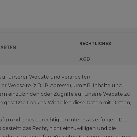
RECHTLICHES
DARTEN
AGB
WIDERRUFSRECHT
auf unserer Website und verarbeiten
TEN
 Webseite (z.B. IP-Adresse), um z.B. Inhalte und
IMPRESSUM
tern einzubinden oder Zugriffe auf unsere Website zu
 gesetzte Cookies. Wir teilen diese Daten mit Dritten,
DATENSCHUTZERKLÄ
fgrund eines berechtigten Interesses erfolgen. Die
HINWEISE ZUM
besteht das Recht, nicht einzuwilligen und die
ELEKTROGESETZ
n oder zu widerrufen. Beachten Sie unser
Impressum