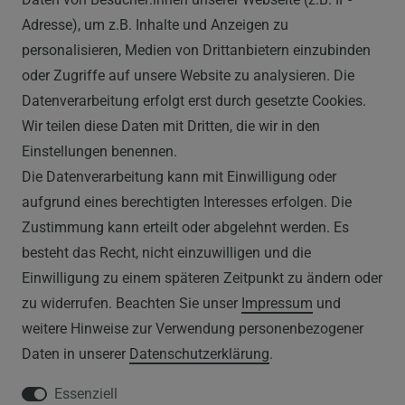
0212 520-82 100
Adresse), um z.B. Inhalte und Anzeigen zu
info@vapor-handel.de
personalisieren, Medien von Drittanbietern einzubinden
Montag - Freitag, 09:00 - 16:00
oder Zugriffe auf unsere Website zu analysieren. Die
Datenverarbeitung erfolgt erst durch gesetzte Cookies.
Wir teilen diese Daten mit Dritten, die wir in den
RECHTLICHES
Einstellungen benennen.
Die Datenverarbeitung kann mit Einwilligung oder
AGB
aufgrund eines berechtigten Interesses erfolgen. Die
Zustimmung kann erteilt oder abgelehnt werden. Es
WIDERRUFSRECHT
besteht das Recht, nicht einzuwilligen und die
IMPRESSUM
Einwilligung zu einem späteren Zeitpunkt zu ändern oder
zu widerrufen. Beachten Sie unser
Impressum
und
DATENSCHUTZERKLÄRUNG
weitere Hinweise zur Verwendung personenbezogener
Daten in unserer
Daten­schutz­erklärung
.
HINWEISE ZUM ELEKTROGESETZ
Essenziell