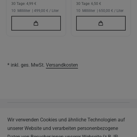
30 Tage:
4,99 €
30 Tage:
6,50 €
10
Milliliter
| 499,00 € / Liter
10
Milliliter
| 650,00 € / Liter
* inkl. ges. MwSt.
Versandkosten
Vapor Handels GmbH
Wir verwenden Cookies und ähnliche Technologien auf
Im Hülsenfeld 9
unserer Website und verarbeiten personenbezogene
40721 Hilden
Daten von Besucher:innen unserer Webseite (z.B. IP-