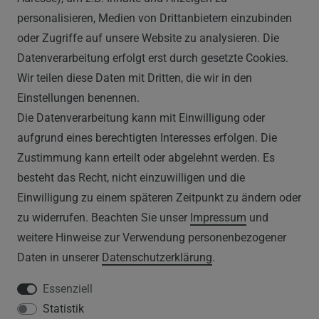
info@vapor-handel.de
personalisieren, Medien von Drittanbietern einzubinden
Montag - Freitag, 09:00 - 16:00
oder Zugriffe auf unsere Website zu analysieren. Die
Datenverarbeitung erfolgt erst durch gesetzte Cookies.
Wir teilen diese Daten mit Dritten, die wir in den
RECHTLICHES
Einstellungen benennen.
Die Datenverarbeitung kann mit Einwilligung oder
AGB
aufgrund eines berechtigten Interesses erfolgen. Die
Zustimmung kann erteilt oder abgelehnt werden. Es
WIDERRUFSRECHT
besteht das Recht, nicht einzuwilligen und die
IMPRESSUM
Einwilligung zu einem späteren Zeitpunkt zu ändern oder
zu widerrufen. Beachten Sie unser
Impressum
und
DATENSCHUTZERKLÄRUNG
weitere Hinweise zur Verwendung personenbezogener
Daten in unserer
Daten­schutz­erklärung
.
HINWEISE ZUM ELEKTROGESETZ
Essenziell
Statistik
SERVICE