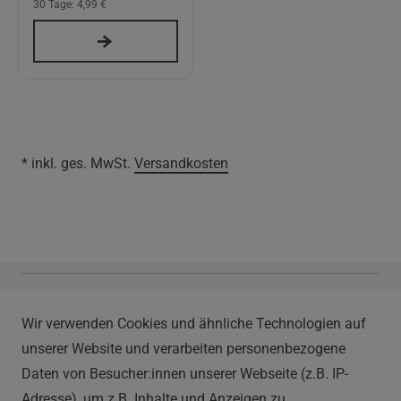
30 Tage:
4,99 €
* inkl. ges. MwSt.
Versandkosten
Vapor Handels GmbH
Wir verwenden Cookies und ähnliche Technologien auf
Im Hülsenfeld 9
unserer Website und verarbeiten personenbezogene
40721 Hilden
Daten von Besucher:innen unserer Webseite (z.B. IP-
0212 520-82 100
Adresse), um z.B. Inhalte und Anzeigen zu