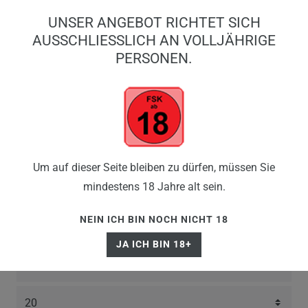
0
UNSER ANGEBOT RICHTET SICH
0,00 EUR
AUSSCHLIESSLICH AN VOLLJÄHRIGE P
ERSONEN.
☰
ELFBAR ELFX MEGA
Um auf dieser Seite bleiben zu dürfen, müssen Sie
mindestens 18 Jahre alt sein.
ERSATZ POD
NEIN ICH BIN NOCH NICHT 18
JA ICH BIN 18+