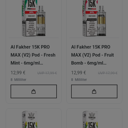
Al Fakher 15K PRO
Al Fakher 15K PRO
MAX (V2) Pod - Fresh
MAX (V2) Pod - Fruit
Mint - 6mg/ml
Bomb - 6mg/ml
Nikotingehalt - DTL
Nikotingehalt - DTL
12,99 €
12,99 €
UVP 17,99 €
UVP 17,99 €
8
Milliliter
8
Milliliter