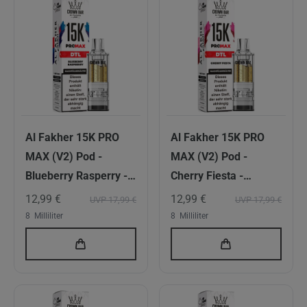
Al Fakher 15K PRO
Al Fakher 15K PRO
MAX (V2) Pod -
MAX (V2) Pod -
Blueberry Rasperry -
Cherry Fiesta -
6mg/ml Nikotingehalt
6mg/ml Nikotingehalt
12,99 €
12,99 €
UVP 17,99 €
UVP 17,99 €
- DTL
- DTL
8
Milliliter
8
Milliliter