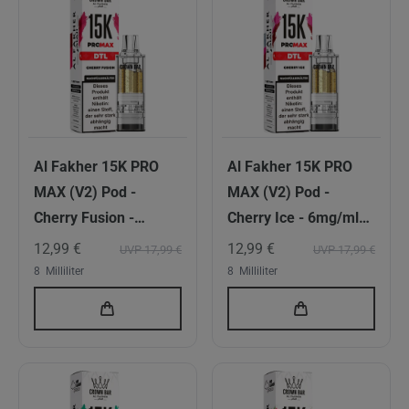
Al Fakher 15K PRO
Al Fakher 15K PRO
MAX (V2) Pod -
MAX (V2) Pod -
Cherry Fusion -
Cherry Ice - 6mg/ml
6mg/ml Nikotingehalt
Nikotingehalt - DTL
12,99 €
12,99 €
UVP 17,99 €
UVP 17,99 €
- DTL
8
Milliliter
8
Milliliter