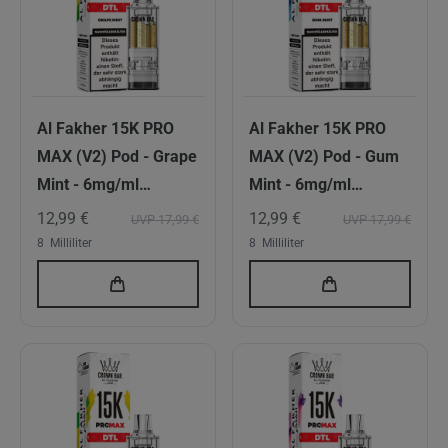
Al Fakher 15K PRO
Al Fakher 15K PRO
MAX (V2) Pod - Grape
MAX (V2) Pod - Gum
Mint - 6mg/ml
Mint - 6mg/ml
Nikotingehalt - DTL
Nikotingehalt - DTL
12,99 €
12,99 €
UVP 17,99 €
UVP 17,99 €
8
Milliliter
8
Milliliter