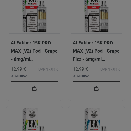
Al Fakher 15K PRO
Al Fakher 15K PRO
MAX (V2) Pod - Grape
MAX (V2) Pod - Grape
- 6mg/ml
Fizz - 6mg/ml
Nikotingehalt - DTL
Nikotingehalt - DTL
12,99 €
12,99 €
UVP 17,99 €
UVP 17,99 €
8
Milliliter
8
Milliliter