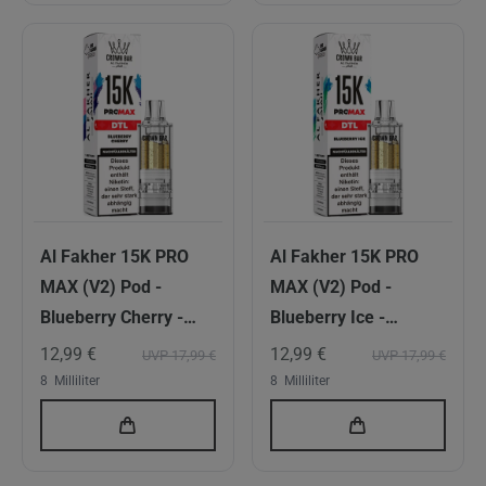
Al Fakher 15K PRO
Al Fakher 15K PRO
MAX (V2) Pod -
MAX (V2) Pod -
Blueberry Cherry -
Blueberry Ice -
6mg/ml Nikotingehalt
6mg/ml Nikotingehalt
12,99 €
12,99 €
UVP 17,99 €
UVP 17,99 €
- DTL
- DTL
8
Milliliter
8
Milliliter