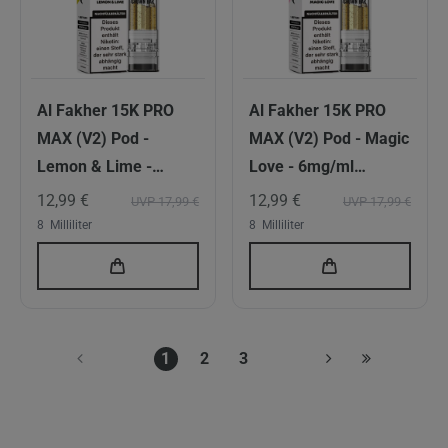
Al Fakher 15K PRO
Al Fakher 15K PRO
MAX (V2) Pod -
MAX (V2) Pod - Magic
Lemon & Lime -
Love - 6mg/ml
6mg/ml Nikotingehalt
Nikotingehalt - DTL
12,99 €
12,99 €
UVP 17,99 €
UVP 17,99 €
- DTL
8
Milliliter
8
Milliliter
1
2
3