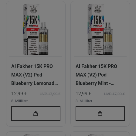
Al Fakher 15K PRO
Al Fakher 15K PRO
MAX (V2) Pod -
MAX (V2) Pod -
Blueberry Lemonade -
Blueberry Mint -
6mg/ml Nikotingehalt
6mg/ml Nikotingehalt
12,99 €
12,99 €
UVP 17,99 €
UVP 17,99 €
- DTL
- DTL
8
Milliliter
8
Milliliter