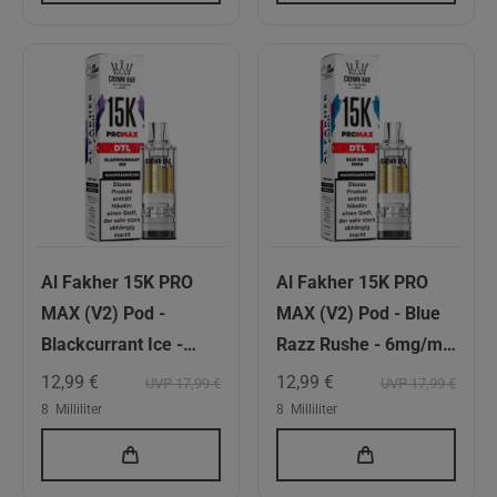
Al Fakher 15K PRO
Al Fakher 15K PRO
MAX (V2) Pod -
MAX (V2) Pod - Blue
Blackcurrant Ice -
Razz Rushe - 6mg/ml
6mg/ml Nikotingehalt
Nikotingehalt - DTL
12,99 €
12,99 €
UVP 17,99 €
UVP 17,99 €
- DTL
8
Milliliter
8
Milliliter