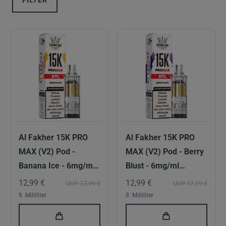
FILTER
Al Fakher 15K PRO
Al Fakher 15K PRO
MAX (V2) Pod -
MAX (V2) Pod - Berry
Banana Ice - 6mg/ml
Blust - 6mg/ml
Nikotingehalt - DTL
Nikotingehalt - DTL
12,99 €
12,99 €
UVP 17,99 €
UVP 17,99 €
8
Milliliter
8
Milliliter