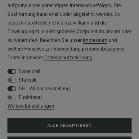
aufgrund eines berechtigten Interesses erfolgen. Die
Zustimmung kann erteilt oder abgelehnt werden. Es
WIDERRUFSRECHT
besteht das Recht, nicht einzuwilligen und die
IMPRESSUM
Einwilligung zu einem späteren Zeitpunkt zu ändern oder
zu widerrufen. Beachten Sie unser
Impressum
und
DATENSCHUTZERKLÄRUNG
weitere Hinweise zur Verwendung personenbezogener
Daten in unserer
Daten­schutz­erklärung
.
HINWEISE ZUM ELEKTROGESETZ
Essenziell
Statistik
SERVICE
DHL Wunschzustellung
Funktional
WIDERRUFSFORMULAR
Weitere Einstellungen
DATENSCHUTZERKLÄRUNG
ALLE AKZEPTIEREN
VERSANDKOSTEN