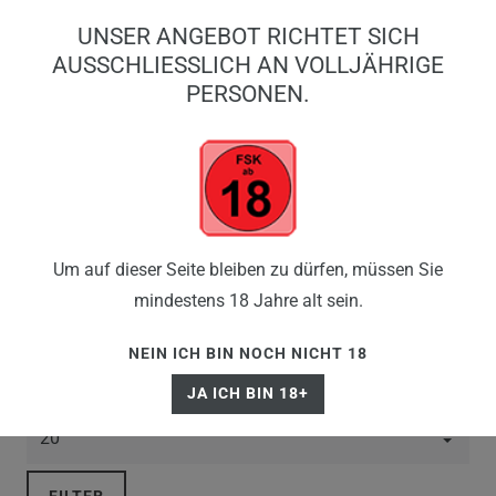
0
UNSER ANGEBOT RICHTET SICH
0,00 EUR
AUSSCHLIESSLICH AN VOLLJÄHRIGE P
ERSONEN.
☰
AL FAKHER LIQUID
Um auf dieser Seite bleiben zu dürfen, müssen Sie
mindestens 18 Jahre alt sein.
NEIN ICH BIN NOCH NICHT 18
JA ICH BIN 18+