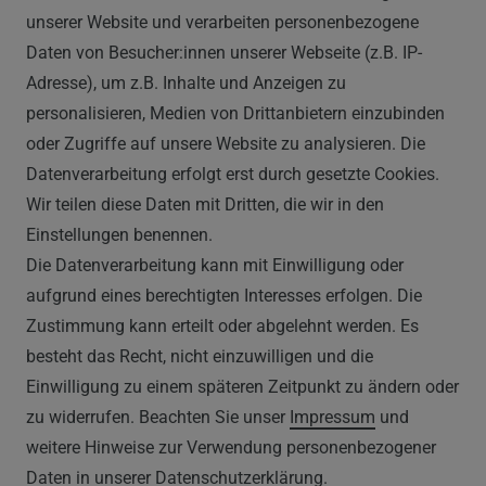
Im Hülsenfeld 9
unserer Website und verarbeiten personenbezogene
40721 Hilden
Daten von Besucher:innen unserer Webseite (z.B. IP-
0212 520-82 100
Adresse), um z.B. Inhalte und Anzeigen zu
info@vapor-handel.de
personalisieren, Medien von Drittanbietern einzubinden
Montag - Freitag, 09:00 - 16:00
oder Zugriffe auf unsere Website zu analysieren. Die
Datenverarbeitung erfolgt erst durch gesetzte Cookies.
Wir teilen diese Daten mit Dritten, die wir in den
RECHTLICHES
Einstellungen benennen.
Die Datenverarbeitung kann mit Einwilligung oder
AGB
aufgrund eines berechtigten Interesses erfolgen. Die
Zustimmung kann erteilt oder abgelehnt werden. Es
WIDERRUFSRECHT
besteht das Recht, nicht einzuwilligen und die
IMPRESSUM
Einwilligung zu einem späteren Zeitpunkt zu ändern oder
zu widerrufen. Beachten Sie unser
Impressum
und
DATENSCHUTZERKLÄRUNG
weitere Hinweise zur Verwendung personenbezogener
Daten in unserer
Daten­schutz­erklärung
.