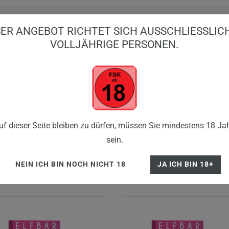
ER ANGEBOT RICHTET SICH AUSSCHLIESSLICH 
OLLJÄHRIGE PERSONEN.
BIG PUFFS
EINWEG VAPES
E-ZIGARE
SHISHA
FLE
ELFBAR ELFX Pro
f dieser Seite bleiben zu dürfen, müssen Sie mindestens 18 Jah
sein.
NEIN ICH BIN NOCH NICHT 18
JA ICH BIN 18+