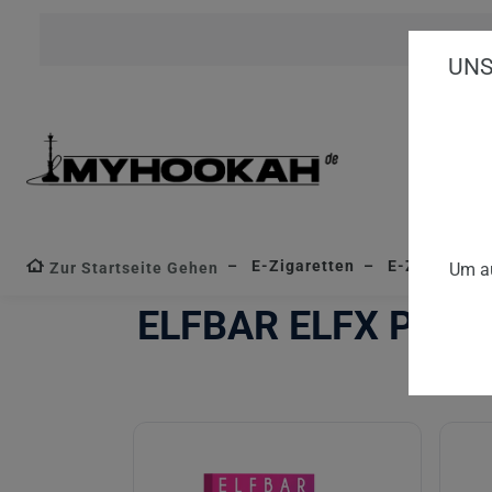
UNS
E-Zigaretten
E-Zigaretten
Zur Startseite Gehen
Um au
ELFBAR ELFX PRO