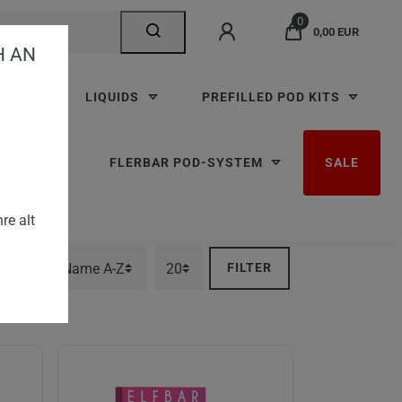
0
0,00 EUR
AN V
TTEN
LIQUIDS
PREFILLED POD KITS
RBAR M
FLERBAR POD-SYSTEM
SALE
re alt
FILTER