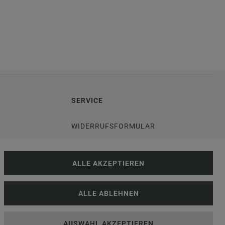
SERVICE
WIDERRUFSFORMULAR
DATENSCHUTZERKLÄRUNG
ALLE AKZEPTIEREN
VERSANDKOSTEN
ALLE ABLEHNEN
G
KUNDENINFORMATIONEN
AUSWAHL AKZEPTIEREN
GESETZ