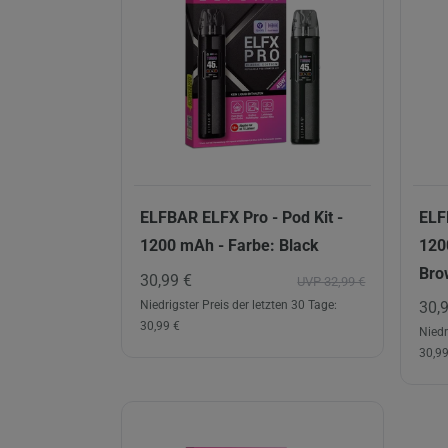
ELFBAR ELFX Pro - Pod Kit -
ELF
1200 mAh - Farbe: Black
120
Bro
30,99 €
UVP 32,99 €
30,
Niedrigster Preis der letzten 30 Tage:
30,99 €
Niedr
30,99