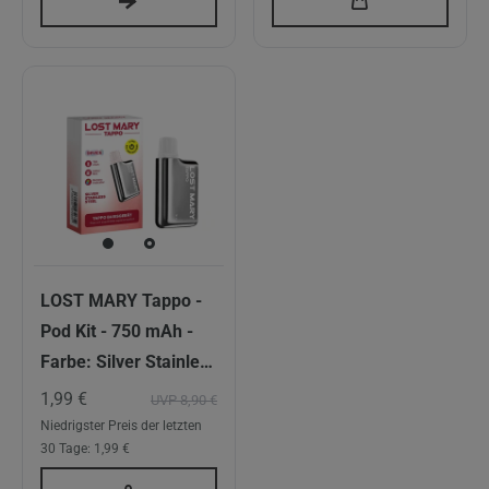
LOST MARY Tappo -
Pod Kit - 750 mAh -
Farbe: Silver Stainless
Steel
1,99 €
UVP 8,90 €
Niedrigster Preis der letzten
30 Tage:
1,99 €