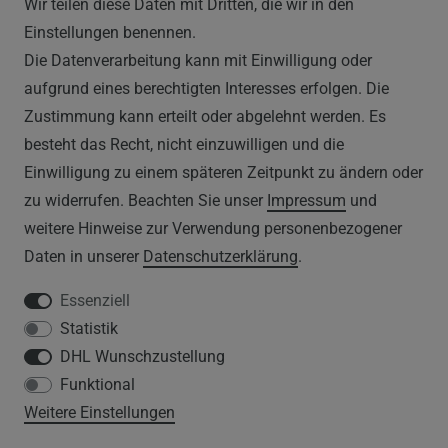
Wir teilen diese Daten mit Dritten, die wir in den
RECHTLICHES
Einstellungen benennen.
Die Datenverarbeitung kann mit Einwilligung oder
AGB
aufgrund eines berechtigten Interesses erfolgen. Die
Zustimmung kann erteilt oder abgelehnt werden. Es
WIDERRUFSRECHT
besteht das Recht, nicht einzuwilligen und die
IMPRESSUM
Einwilligung zu einem späteren Zeitpunkt zu ändern oder
zu widerrufen. Beachten Sie unser
Impressum
und
DATENSCHUTZERKLÄRUNG
weitere Hinweise zur Verwendung personenbezogener
Daten in unserer
Daten­schutz­erklärung
.
HINWEISE ZUM ELEKTROGESETZ
Essenziell
Statistik
SERVICE
DHL Wunschzustellung
Funktional
WIDERRUFSFORMULAR
Weitere Einstellungen
DATENSCHUTZERKLÄRUNG