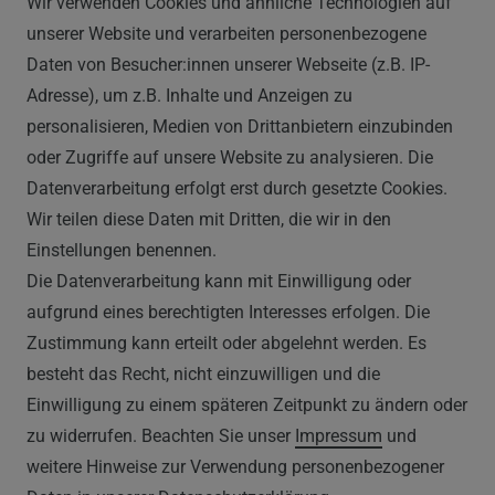
Wir verwenden Cookies und ähnliche Technologien auf
Im Hülsenfeld 9
unserer Website und verarbeiten personenbezogene
40721 Hilden
Daten von Besucher:innen unserer Webseite (z.B. IP-
0212 520-82 100
Adresse), um z.B. Inhalte und Anzeigen zu
info@vapor-handel.de
personalisieren, Medien von Drittanbietern einzubinden
Montag - Freitag, 09:00 - 16:00
oder Zugriffe auf unsere Website zu analysieren. Die
Datenverarbeitung erfolgt erst durch gesetzte Cookies.
Wir teilen diese Daten mit Dritten, die wir in den
RECHTLICHES
Einstellungen benennen.
Die Datenverarbeitung kann mit Einwilligung oder
AGB
aufgrund eines berechtigten Interesses erfolgen. Die
Zustimmung kann erteilt oder abgelehnt werden. Es
WIDERRUFSRECHT
besteht das Recht, nicht einzuwilligen und die
IMPRESSUM
Einwilligung zu einem späteren Zeitpunkt zu ändern oder
zu widerrufen. Beachten Sie unser
Impressum
und
DATENSCHUTZERKLÄRUNG
weitere Hinweise zur Verwendung personenbezogener