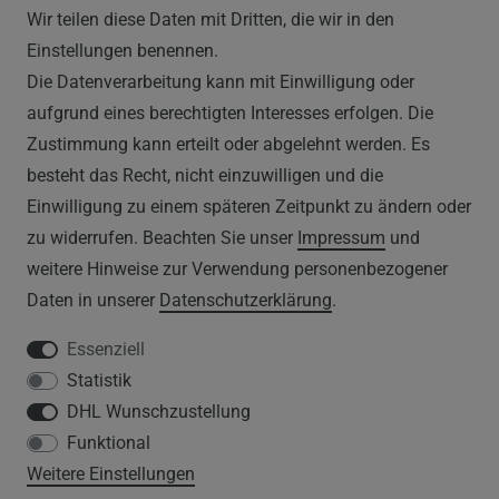
Wir teilen diese Daten mit Dritten, die wir in den
RECHTLICHES
Einstellungen benennen.
Die Datenverarbeitung kann mit Einwilligung oder
AGB
aufgrund eines berechtigten Interesses erfolgen. Die
Zustimmung kann erteilt oder abgelehnt werden. Es
WIDERRUFSRECHT
besteht das Recht, nicht einzuwilligen und die
IMPRESSUM
Einwilligung zu einem späteren Zeitpunkt zu ändern oder
zu widerrufen. Beachten Sie unser
Impressum
und
DATENSCHUTZERKLÄRUNG
weitere Hinweise zur Verwendung personenbezogener
Daten in unserer
Daten­schutz­erklärung
.
HINWEISE ZUM ELEKTROGESETZ
Essenziell
Statistik
SERVICE
DHL Wunschzustellung
Funktional
WIDERRUFSFORMULAR
Weitere Einstellungen