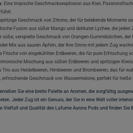
a:
Eine tropische Geschmacksexplosion aus Kiwi, Passionsfrucht
führt.
spritzige Geschmack von Zitrone, der für belebende Momente so
tische Fusion aus süßer Mango und delikater Lychee, die jeden 
 süße, verspielte Geschmack von Orangen-Gummibärchen, der K
der Mix aus sauren Äpfeln, der Ihre Sinne mit jedem Zug wachrü
 Frische von eisgekühlten Erdbeeren, die für pure Erfrischung so
rmonische Mischung aus süßen Erdbeeren und spritzigen Kiwis, 
s Trio aus Heidelbeeren, Himbeeren und Brombeeren, das für w
e, erfrischende Geschmack von Wassermelone, perfekt für heiß
ießen Sie eine breite Palette an Aromen, die sorgfältig ausge
eten. Jeder Zug ist ein Genuss, der Sie in eine Welt voller inte
die Vielfalt und Qualität des Lafume Aurora Pods und finden Sie 