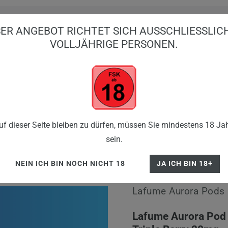
ER ANGEBOT RICHTET SICH AUSSCHLIESSLICH 
OLLJÄHRIGE PERSONEN.
BIG PUFFS
EINWEG VAPES
E-ZIGARE
SHISHA
FLE
Aurora
Pods
Lafume Aurora Pod - Triple Berry 20mg Ni
f dieser Seite bleiben zu dürfen, müssen Sie mindestens 18 Jah
sein.
NEIN ICH BIN NOCH NICHT 18
JA ICH BIN 18+
Lafume Aurora Pods
Lafume Aurora Pod 