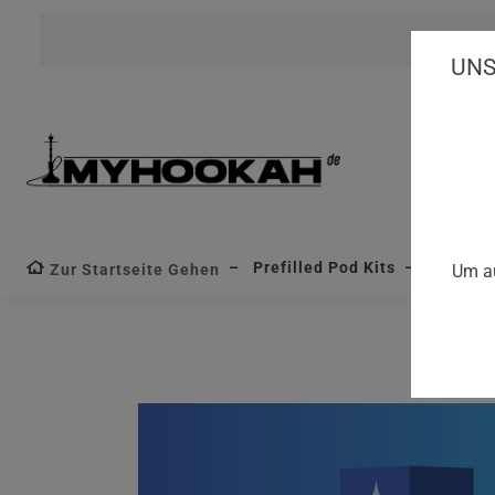
UNS
Prefilled Pod Kits
Lafume 
Zur Startseite Gehen
Um au