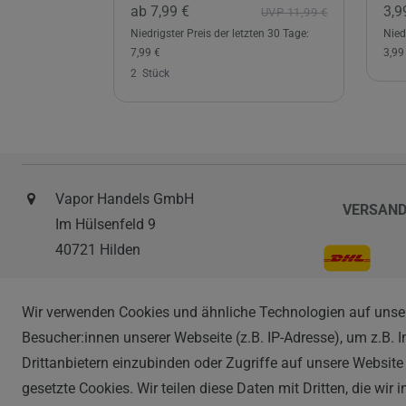
ab 7,99 €
3,9
UVP 11,99 €
Niedrigster Preis der letzten 30 Tage:
Nied
7,99 €
3,99
2
Stück
Vapor Handels GmbH
VERSAN
Im Hülsenfeld 9
40721 Hilden
0212 520-82 100
Wir verwenden Cookies und ähnliche Technologien auf unse
info@vapor-handel.de
ZAHLAR
Besucher:innen unserer Webseite (z.B. IP-Adresse), um z.B. 
Montag - Freitag, 09:00 - 16:00
Drittanbietern einzubinden oder Zugriffe auf unsere Website 
gesetzte Cookies. Wir teilen diese Daten mit Dritten, die wir