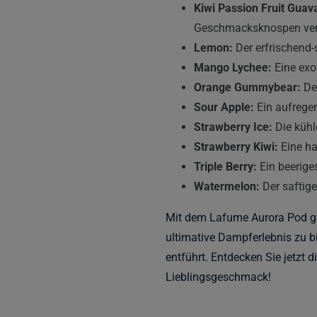
Kiwi Passion Fruit Guav
Geschmacksknospen ver
Lemon:
Der erfrischend-
Mango Lychee:
Eine exo
Orange Gummybear:
Der
Sour Apple:
Ein aufregen
Strawberry Ice:
Die kühle
Strawberry Kiwi:
Eine ha
Triple Berry:
Ein beerige
Watermelon:
Der saftig
Mit dem Lafume Aurora Pod gen
ultimative Dampferlebnis zu bi
entführt. Entdecken Sie jetzt 
Lieblingsgeschmack!