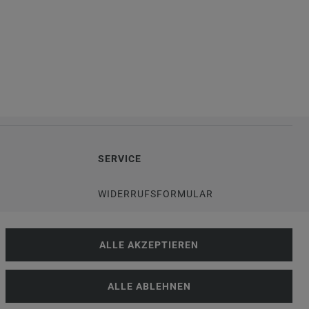
SERVICE
WIDERRUFSFORMULAR
DATENSCHUTZERKLÄRUNG
ALLE AKZEPTIEREN
VERSANDKOSTEN
ALLE ABLEHNEN
G
KUNDENINFORMATIONEN