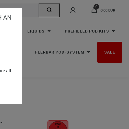
0
0,00 EUR
AN V
TTEN
LIQUIDS
PREFILLED POD KITS
RBAR M
FLERBAR POD-SYSTEM
SALE
kotin
re alt
-