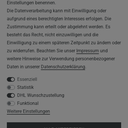
Einstellungen benennen.
Die Datenverarbeitung kann mit Einwilligung oder
AGB
aufgrund eines berechtigten Interesses erfolgen. Die
Zustimmung kann erteilt oder abgelehnt werden. Es
WIDERRUFSRECHT
besteht das Recht, nicht einzuwilligen und die
IMPRESSUM
Einwilligung zu einem späteren Zeitpunkt zu ändern oder
zu widerrufen. Beachten Sie unser
Impressum
und
DATENSCHUTZERKLÄRUNG
weitere Hinweise zur Verwendung personenbezogener
Daten in unserer
Daten­schutz­erklärung
.
HINWEISE ZUM ELEKTROGESETZ
Essenziell
Statistik
SERVICE
DHL Wunschzustellung
Funktional
WIDERRUFSFORMULAR
Weitere Einstellungen
DATENSCHUTZERKLÄRUNG