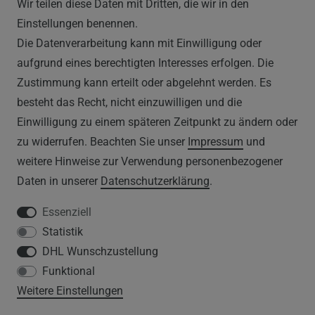
Wir teilen diese Daten mit Dritten, die wir in den
RECHTLICHES
Einstellungen benennen.
Die Datenverarbeitung kann mit Einwilligung oder
AGB
aufgrund eines berechtigten Interesses erfolgen. Die
Zustimmung kann erteilt oder abgelehnt werden. Es
WIDERRUFSRECHT
besteht das Recht, nicht einzuwilligen und die
IMPRESSUM
Einwilligung zu einem späteren Zeitpunkt zu ändern oder
zu widerrufen. Beachten Sie unser
Impressum
und
DATENSCHUTZERKLÄRUNG
weitere Hinweise zur Verwendung personenbezogener
Daten in unserer
Daten­schutz­erklärung
.
HINWEISE ZUM ELEKTROGESETZ
Essenziell
Statistik
SERVICE
DHL Wunschzustellung
Funktional
WIDERRUFSFORMULAR
Weitere Einstellungen
DATENSCHUTZERKLÄRUNG