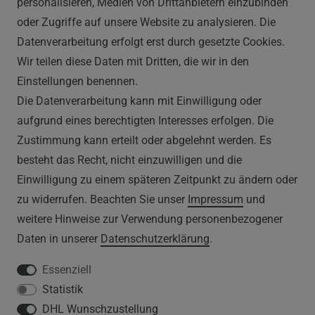
info@vapor-handel.de
personalisieren, Medien von Drittanbietern einzubinden
Montag - Freitag, 09:00 - 16:00
oder Zugriffe auf unsere Website zu analysieren. Die
Datenverarbeitung erfolgt erst durch gesetzte Cookies.
Wir teilen diese Daten mit Dritten, die wir in den
RECHTLICHES
Einstellungen benennen.
Die Datenverarbeitung kann mit Einwilligung oder
AGB
aufgrund eines berechtigten Interesses erfolgen. Die
Zustimmung kann erteilt oder abgelehnt werden. Es
WIDERRUFSRECHT
besteht das Recht, nicht einzuwilligen und die
IMPRESSUM
Einwilligung zu einem späteren Zeitpunkt zu ändern oder
zu widerrufen. Beachten Sie unser
Impressum
und
DATENSCHUTZERKLÄRUNG
weitere Hinweise zur Verwendung personenbezogener
Daten in unserer
Daten­schutz­erklärung
.
HINWEISE ZUM ELEKTROGESETZ
Essenziell
Statistik
SERVICE
DHL Wunschzustellung