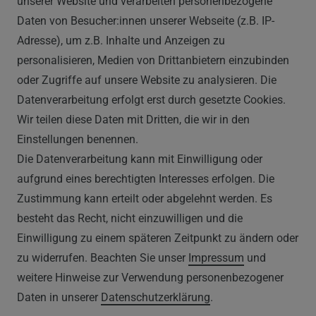
unserer Website und verarbeiten personenbezogene
40721 Hilden
Daten von Besucher:innen unserer Webseite (z.B. IP-
0212 520-82 100
Adresse), um z.B. Inhalte und Anzeigen zu
info@vapor-handel.de
personalisieren, Medien von Drittanbietern einzubinden
Montag - Freitag, 09:00 - 16:00
oder Zugriffe auf unsere Website zu analysieren. Die
Datenverarbeitung erfolgt erst durch gesetzte Cookies.
Wir teilen diese Daten mit Dritten, die wir in den
RECHTLICHES
Einstellungen benennen.
Die Datenverarbeitung kann mit Einwilligung oder
AGB
aufgrund eines berechtigten Interesses erfolgen. Die
Zustimmung kann erteilt oder abgelehnt werden. Es
WIDERRUFSRECHT
besteht das Recht, nicht einzuwilligen und die
IMPRESSUM
Einwilligung zu einem späteren Zeitpunkt zu ändern oder
zu widerrufen. Beachten Sie unser
Impressum
und
DATENSCHUTZERKLÄRUNG
weitere Hinweise zur Verwendung personenbezogener
Daten in unserer
Daten­schutz­erklärung
.
HINWEISE ZUM ELEKTROGESETZ