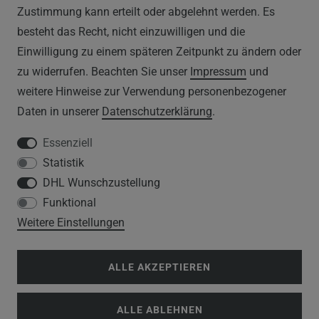
Zustimmung kann erteilt oder abgelehnt werden. Es
WIDERRUFSRECHT
besteht das Recht, nicht einzuwilligen und die
IMPRESSUM
Einwilligung zu einem späteren Zeitpunkt zu ändern oder
zu widerrufen. Beachten Sie unser
Impressum
und
DATENSCHUTZERKLÄRUNG
weitere Hinweise zur Verwendung personenbezogener
Daten in unserer
Daten­schutz­erklärung
.
HINWEISE ZUM ELEKTROGESETZ
Essenziell
Statistik
SERVICE
DHL Wunschzustellung
Funktional
WIDERRUFSFORMULAR
Weitere Einstellungen
DATENSCHUTZERKLÄRUNG
ALLE AKZEPTIEREN
VERSANDKOSTEN
ALLE ABLEHNEN
KUNDENINFORMATIONEN