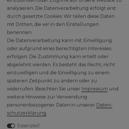
einzubinden oder Zugriffe auf unsere Website zu
0212 520-82 100
analysieren. Die Datenverarbeitung erfolgt erst
info@vapor-handel.de
durch gesetzte Cookies. Wir teilen diese Daten
Montag - Freitag, 09:00 - 16:00
mit Dritten, die wir in den Einstellungen
benennen.
Die Datenverarbeitung kann mit Einwilligung
RECHTLICHES
oder aufgrund eines berechtigten Interesses
erfolgen. Die Zustimmung kann erteilt oder
AGB
abgelehnt werden. Es besteht das Recht, nicht
WIDERRUFSRECHT
einzuwilligen und die Einwilligung zu einem
späteren Zeitpunkt zu ändern oder zu
IMPRESSUM
widerrufen. Beachten Sie unser
Impressum
und
weitere Hinweise zur Verwendung
DATENSCHUTZERKLÄRUNG
personenbezogener Daten in unserer
Daten­
schutz­erklärung
.
HINWEISE ZUM ELEKTROGESETZ
Essenziell