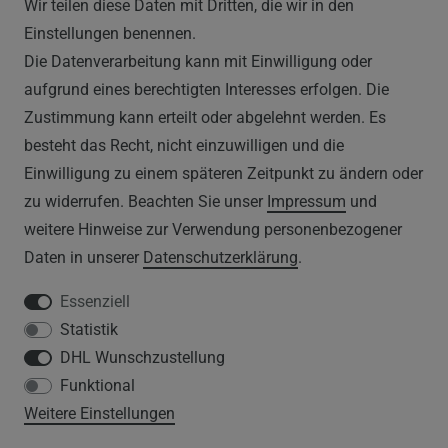
Wir teilen diese Daten mit Dritten, die wir in den
RECHTLICHES
Einstellungen benennen.
Die Datenverarbeitung kann mit Einwilligung oder
AGB
aufgrund eines berechtigten Interesses erfolgen. Die
Zustimmung kann erteilt oder abgelehnt werden. Es
WIDERRUFSRECHT
besteht das Recht, nicht einzuwilligen und die
IMPRESSUM
Einwilligung zu einem späteren Zeitpunkt zu ändern oder
zu widerrufen. Beachten Sie unser
Impressum
und
DATENSCHUTZERKLÄRUNG
weitere Hinweise zur Verwendung personenbezogener
Daten in unserer
Daten­schutz­erklärung
.
HINWEISE ZUM ELEKTROGESETZ
Essenziell
Statistik
SERVICE
DHL Wunschzustellung
Funktional
WIDERRUFSFORMULAR
Weitere Einstellungen
DATENSCHUTZERKLÄRUNG