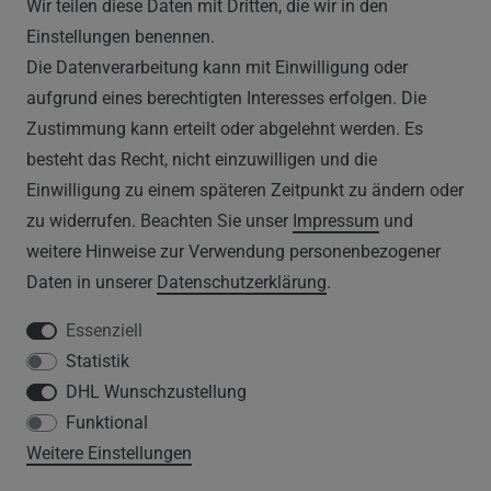
Wir teilen diese Daten mit Dritten, die wir in den
RECHTLICHES
Einstellungen benennen.
Die Datenverarbeitung kann mit Einwilligung oder
AGB
aufgrund eines berechtigten Interesses erfolgen. Die
Zustimmung kann erteilt oder abgelehnt werden. Es
WIDERRUFSRECHT
besteht das Recht, nicht einzuwilligen und die
IMPRESSUM
Einwilligung zu einem späteren Zeitpunkt zu ändern oder
zu widerrufen. Beachten Sie unser
Impressum
und
DATENSCHUTZERKLÄRUNG
weitere Hinweise zur Verwendung personenbezogener
Daten in unserer
Daten­schutz­erklärung
.
HINWEISE ZUM ELEKTROGESETZ
Essenziell
Statistik
SERVICE
DHL Wunschzustellung
Funktional
WIDERRUFSFORMULAR
Weitere Einstellungen
DATENSCHUTZERKLÄRUNG