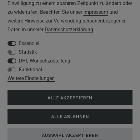
IMPRESSUM
Einwilligung zu einem späteren Zeitpunkt zu ändern oder
zu widerrufen. Beachten Sie unser
Impressum
und
DATENSCHUTZERKLÄRUNG
weitere Hinweise zur Verwendung personenbezogener
Daten in unserer
Daten­schutz­erklärung
.
HINWEISE ZUM ELEKTROGESETZ
Essenziell
Statistik
SERVICE
DHL Wunschzustellung
Funktional
WIDERRUFSFORMULAR
Weitere Einstellungen
DATENSCHUTZERKLÄRUNG
ALLE AKZEPTIEREN
VERSANDKOSTEN
ALLE ABLEHNEN
KUNDENINFORMATIONEN
BLOG
AUSWAHL AKZEPTIEREN