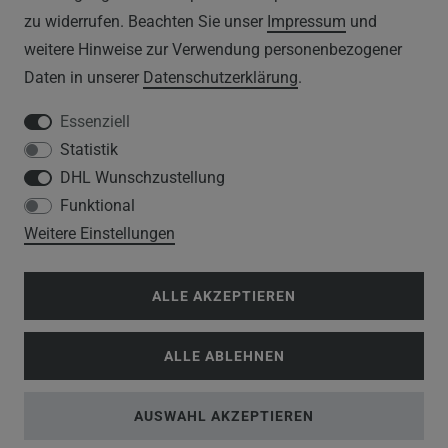
zu widerrufen. Beachten Sie unser
Impressum
und
DATENSCHUTZERKLÄRUNG
weitere Hinweise zur Verwendung personenbezogener
Daten in unserer
Daten­schutz­erklärung
.
HINWEISE ZUM ELEKTROGESETZ
Essenziell
Statistik
SERVICE
DHL Wunschzustellung
Funktional
WIDERRUFSFORMULAR
Weitere Einstellungen
DATENSCHUTZERKLÄRUNG
ALLE AKZEPTIEREN
VERSANDKOSTEN
ALLE ABLEHNEN
KUNDENINFORMATIONEN
BLOG
AUSWAHL AKZEPTIEREN