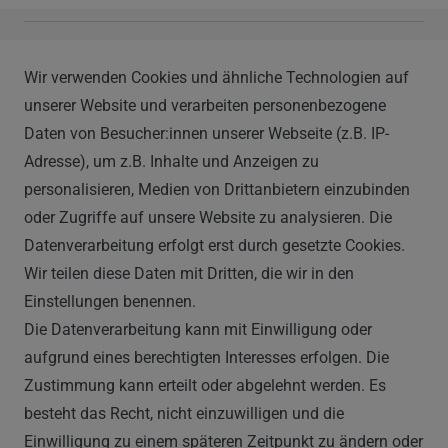
Vapor Handels GmbH
Wir verwenden Cookies und ähnliche Technologien auf
Im Hülsenfeld 9
unserer Website und verarbeiten personenbezogene
40721 Hilden
Daten von Besucher:innen unserer Webseite (z.B. IP-
0212 520-82 100
Adresse), um z.B. Inhalte und Anzeigen zu
info@vapor-handel.de
personalisieren, Medien von Drittanbietern einzubinden
Montag - Freitag, 09:00 - 16:00
oder Zugriffe auf unsere Website zu analysieren. Die
Datenverarbeitung erfolgt erst durch gesetzte Cookies.
Wir teilen diese Daten mit Dritten, die wir in den
RECHTLICHES
Einstellungen benennen.
Die Datenverarbeitung kann mit Einwilligung oder
AGB
aufgrund eines berechtigten Interesses erfolgen. Die
Zustimmung kann erteilt oder abgelehnt werden. Es
WIDERRUFSRECHT
besteht das Recht, nicht einzuwilligen und die
IMPRESSUM
Einwilligung zu einem späteren Zeitpunkt zu ändern oder