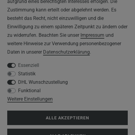
aufgrund eines berechtigten Interesses erfolgen. Die
Zustimmung kann erteilt oder abgelehnt werden. Es
WIDERRUFSRECHT
besteht das Recht, nicht einzuwilligen und die
IMPRESSUM
Einwilligung zu einem späteren Zeitpunkt zu ändern oder
zu widerrufen. Beachten Sie unser
Impressum
und
DATENSCHUTZERKLÄRUNG
weitere Hinweise zur Verwendung personenbezogener
Daten in unserer
Daten­schutz­erklärung
.
HINWEISE ZUM ELEKTROGESETZ
Essenziell
Statistik
SERVICE
DHL Wunschzustellung
Funktional
WIDERRUFSFORMULAR
Weitere Einstellungen
DATENSCHUTZERKLÄRUNG
ALLE AKZEPTIEREN
VERSANDKOSTEN