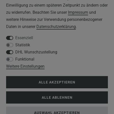
IMPRESSUM
Einwilligung zu einem späteren Zeitpunkt zu ändern oder
zu widerrufen. Beachten Sie unser
Impressum
und
DATENSCHUTZERKLÄRUNG
weitere Hinweise zur Verwendung personenbezogener
Daten in unserer
Daten­schutz­erklärung
.
HINWEISE ZUM ELEKTROGESETZ
Essenziell
Statistik
SERVICE
DHL Wunschzustellung
Funktional
WIDERRUFSFORMULAR
Weitere Einstellungen
DATENSCHUTZERKLÄRUNG
ALLE AKZEPTIEREN
VERSANDKOSTEN
ALLE ABLEHNEN
KUNDENINFORMATIONEN
BLOG
AUSWAHL AKZEPTIEREN