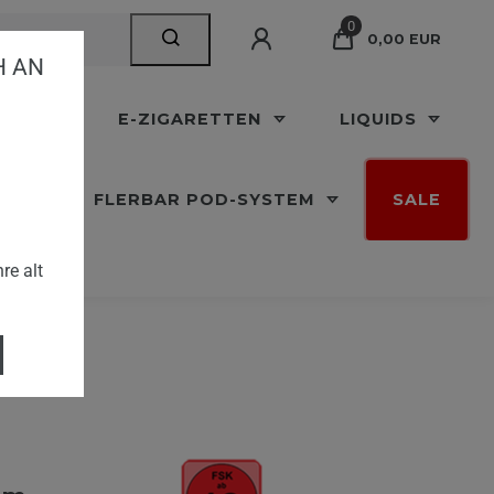
0
0,00 EUR
AN V
APES
E-ZIGARETTEN
LIQUIDS
 M
FLERBAR POD-SYSTEM
SALE
 Filter
re alt