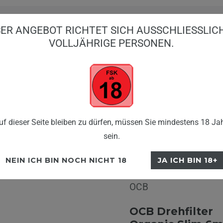
ER ANGEBOT RICHTET SICH AUSSCHLIESSLICH 
OLLJÄHRIGE PERSONEN.
BIG PUFFS
EINWEG V
EFILLED POD KITS
SHISHA
FLERBAR
B
OCB Drehfilter Organic Slim 6mm, Beutel Á 120
f dieser Seite bleiben zu dürfen, müssen Sie mindestens 18 Jah
sein.
NEIN ICH BIN NOCH NICHT 18
JA ICH BIN 18+
OCB
OCB Drehfilter