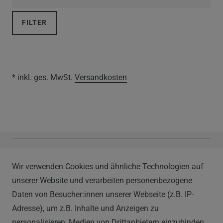
FILTER
* inkl. ges. MwSt.
Versandkosten
Vapor Handels GmbH
Wir verwenden Cookies und ähnliche Technologien auf
Im Hülsenfeld 9
unserer Website und verarbeiten personenbezogene
40721 Hilden
Daten von Besucher:innen unserer Webseite (z.B. IP-
0212 520-82 100
Adresse), um z.B. Inhalte und Anzeigen zu
info@vapor-handel.de
personalisieren, Medien von Drittanbietern einzubinden