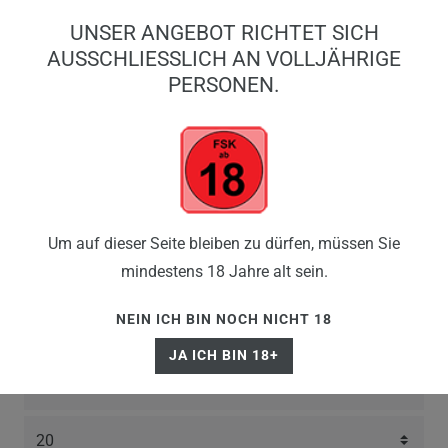
0
UNSER ANGEBOT RICHTET SICH
0,00 EUR
AUSSCHLIESSLICH AN VOLLJÄHRIGE P
ERSONEN.
☰
UWELL CALIBURN G4
Um auf dieser Seite bleiben zu dürfen, müssen Sie
mindestens 18 Jahre alt sein.
PODS
NEIN ICH BIN NOCH NICHT 18
JA ICH BIN 18+