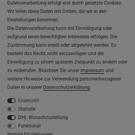
Datenverarbeitung erfolgt erst durch gesetzte Cookies.
Wir teilen diese Daten mit Dritten, die wir in den
RECHTLICHES
Einstellungen benennen.
Die Datenverarbeitung kann mit Einwilligung oder
AGB
aufgrund eines berechtigten Interesses erfolgen. Die
Zustimmung kann erteilt oder abgelehnt werden. Es
WIDERRUFSRECHT
besteht das Recht, nicht einzuwilligen und die
IMPRESSUM
Einwilligung zu einem späteren Zeitpunkt zu ändern oder
zu widerrufen. Beachten Sie unser
Impressum
und
DATENSCHUTZERKLÄRUNG
weitere Hinweise zur Verwendung personenbezogener
Daten in unserer
Daten­schutz­erklärung
.
HINWEISE ZUM ELEKTROGESETZ
Essenziell
Statistik
SERVICE
DHL Wunschzustellung
Funktional
WIDERRUFSFORMULAR
Weitere Einstellungen