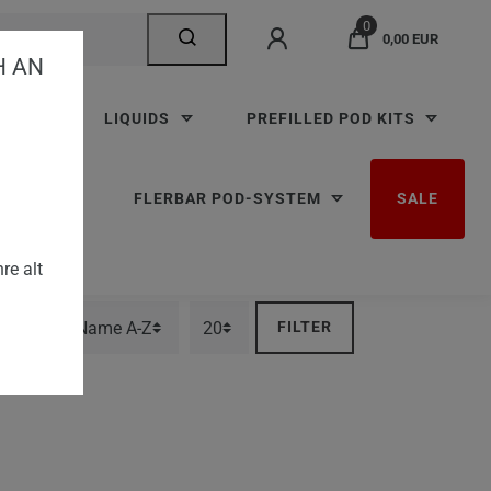
0
0,00 EUR
AN V
TTEN
LIQUIDS
PREFILLED POD KITS
RBAR M
FLERBAR POD-SYSTEM
SALE
re alt
FILTER