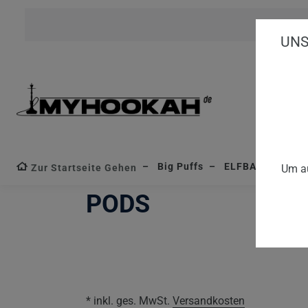
UNS
Big Puffs
ELFBAR MAX
Zur Startseite Gehen
Um au
PODS
* inkl. ges. MwSt.
Versandkosten