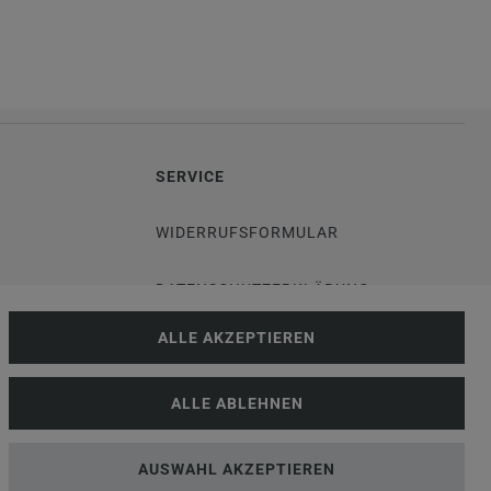
SERVICE
WIDERRUFSFORMULAR
DATENSCHUTZERKLÄRUNG
ALLE AKZEPTIEREN
VERSANDKOSTEN
G
ALLE ABLEHNEN
KUNDENINFORMATIONEN
GESETZ
BLOG
AUSWAHL AKZEPTIEREN