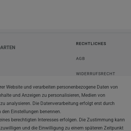
RECHTLICHES
DARTEN
AGB
WIDERRUFSRECHT
TEN
rer Website und verarbeiten personenbezogene Daten von
IMPRESSUM
Inhalte und Anzeigen zu personalisieren, Medien von
zu analysieren. Die Datenverarbeitung erfolgt erst durch
DATENSCHUTZERKLÄRUN
 in den Einstellungen benennen.
eines berechtigten Interesses erfolgen. Die Zustimmung kann
HINWEISE ZUM ELEKTRO
inzuwilligen und die Einwilligung zu einem späteren Zeitpunkt