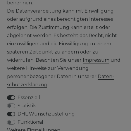
benennen.
Die Datenverarbeitung kann mit Einwilligung
RECHTLICHES
oder aufgrund eines berechtigten Interesses
erfolgen. Die Zustimmung kann erteilt oder
AGB
abgelehnt werden. Es besteht das Recht, nicht
einzuwilligen und die Einwilligung zu einem
WIDERRUFSRECHT
späteren Zeitpunkt zu ändern oder zu
IMPRESSUM
widerrufen. Beachten Sie unser
Impressum
und
weitere Hinweise zur Verwendung
DATENSCHUTZERKLÄRUNG
personenbezogener Daten in unserer
Daten­
schutz­erklärung
.
HINWEISE ZUM ELEKTROGESETZ
Essenziell
Statistik
SERVICE
DHL Wunschzustellung
Funktional
WIDERRUFSFORMULAR
Weitere Einstellungen