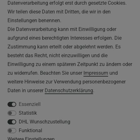
Datenverarbeitung erfolgt erst durch gesetzte Cookies.
Wir teilen diese Daten mit Dritten, die wir in den
RECHTLICHES
Einstellungen benennen.
Die Datenverarbeitung kann mit Einwilligung oder
AGB
aufgrund eines berechtigten Interesses erfolgen. Die
Zustimmung kann erteilt oder abgelehnt werden. Es
WIDERRUFSRECHT
besteht das Recht, nicht einzuwilligen und die
IMPRESSUM
Einwilligung zu einem späteren Zeitpunkt zu ändern oder
zu widerrufen. Beachten Sie unser
Impressum
und
DATENSCHUTZERKLÄRUNG
weitere Hinweise zur Verwendung personenbezogener
Daten in unserer
Daten­schutz­erklärung
.
HINWEISE ZUM ELEKTROGESETZ
Essenziell
Statistik
SERVICE
DHL Wunschzustellung
Funktional
WIDERRUFSFORMULAR
Weitere Einstellungen