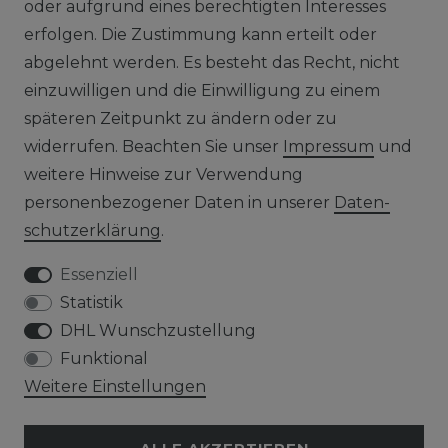
oder aufgrund eines berechtigten Interesses
erfolgen. Die Zustimmung kann erteilt oder
AGB
abgelehnt werden. Es besteht das Recht, nicht
einzuwilligen und die Einwilligung zu einem
WIDERRUFSRECHT
späteren Zeitpunkt zu ändern oder zu
IMPRESSUM
widerrufen. Beachten Sie unser
Impressum
und
weitere Hinweise zur Verwendung
DATENSCHUTZERKLÄRUNG
personenbezogener Daten in unserer
Daten­
schutz­erklärung
.
HINWEISE ZUM ELEKTROGESETZ
Essenziell
Statistik
SERVICE
DHL Wunschzustellung
Funktional
WIDERRUFSFORMULAR
Weitere Einstellungen
DATENSCHUTZERKLÄRUNG