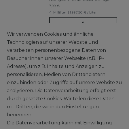
7,99 €
4
Milliliter
| 1.997,50 € / Liter
Wir verwenden Cookies und ähnliche
Technologien auf unserer Website und
verarbeiten personenbezogene Daten von
Besucher:innen unserer Webseite (z.B. IP-
Vapor Handels GmbH
Adresse), um z.B. Inhalte und Anzeigen zu
Im Hülsenfeld 9
personalisieren, Medien von Drittanbietern
40721 Hilden
einzubinden oder Zugriffe auf unsere Website zu
0212 520-82 100
analysieren. Die Datenverarbeitung erfolgt erst
info@vapor-handel.de
durch gesetzte Cookies. Wir teilen diese Daten
Montag - Freitag, 09:00 - 16:00
mit Dritten, die wir in den Einstellungen
benennen.
Die Datenverarbeitung kann mit Einwilligung
RECHTLICHES