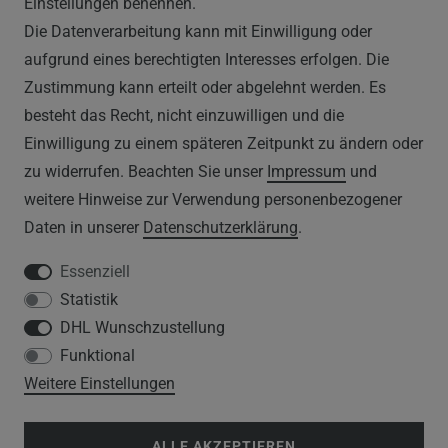
Einstellungen benennen.
Die Datenverarbeitung kann mit Einwilligung oder
AGB
aufgrund eines berechtigten Interesses erfolgen. Die
Zustimmung kann erteilt oder abgelehnt werden. Es
WIDERRUFSRECHT
besteht das Recht, nicht einzuwilligen und die
IMPRESSUM
Einwilligung zu einem späteren Zeitpunkt zu ändern oder
zu widerrufen. Beachten Sie unser
Impressum
und
DATENSCHUTZERKLÄRUNG
weitere Hinweise zur Verwendung personenbezogener
Daten in unserer
Daten­schutz­erklärung
.
HINWEISE ZUM ELEKTROGESETZ
Essenziell
Statistik
SERVICE
DHL Wunschzustellung
Funktional
WIDERRUFSFORMULAR
Weitere Einstellungen
DATENSCHUTZERKLÄRUNG
ALLE AKZEPTIEREN