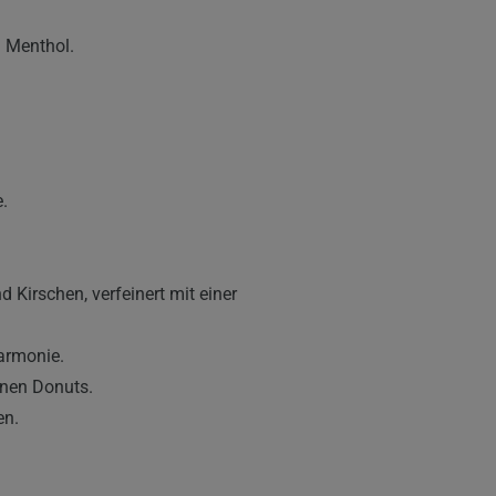
 Menthol.
.
 Kirschen, verfeinert mit einer
armonie.
enen Donuts.
en.