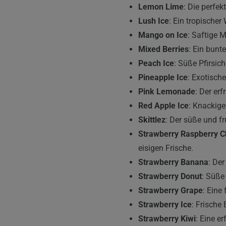
Lemon Lime
: Die perfe
Lush Ice
: Ein tropisch
Mango on Ice
: Saftige 
Mixed Berries
: Ein bunt
Peach Ice
: Süße Pfirsic
Pineapple Ice
: Exotisc
Pink Lemonade
: Der er
Red Apple Ice
: Knackige
Skittlez
: Der süße und f
Strawberry Raspberry C
eisigen Frische.
Strawberry Banana
: De
Strawberry Donut
: Süße
Strawberry Grape
: Eine
Strawberry Ice
: Frische
Strawberry Kiwi
: Eine e