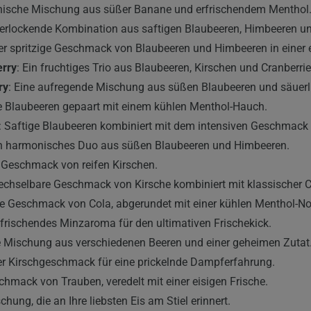
nische Mischung aus süßer Banane und erfrischendem Menthol
 verlockende Kombination aus saftigen Blaubeeren, Himbeeren u
Der spritzige Geschmack von Blaubeeren und Himbeeren in einer
erry
: Ein fruchtiges Trio aus Blaubeeren, Kirschen und Cranberrie
ry
: Eine aufregende Mischung aus süßen Blaubeeren und säuer
he Blaubeeren gepaart mit einem kühlen Menthol-Hauch.
: Saftige Blaubeeren kombiniert mit dem intensiven Geschmack 
in harmonisches Duo aus süßen Blaubeeren und Himbeeren.
ge Geschmack von reifen Kirschen.
echselbare Geschmack von Kirsche kombiniert mit klassischer C
nde Geschmack von Cola, abgerundet mit einer kühlen Menthol-No
erfrischendes Minzaroma für den ultimativen Frischekick.
se Mischung aus verschiedenen Beeren und einer geheimen Zutat
er Kirschgeschmack für eine prickelnde Dampferfahrung.
chmack von Trauben, veredelt mit einer eisigen Frische.
schung, die an Ihre liebsten Eis am Stiel erinnert.