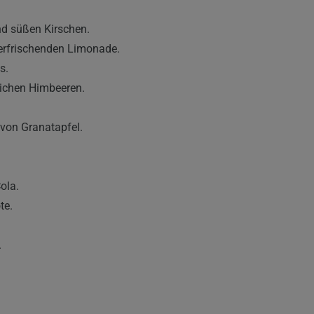
.
nd süßen Kirschen.
 erfrischenden Limonade.
s.
lichen Himbeeren.
von Granatapfel.
ola.
te.
.