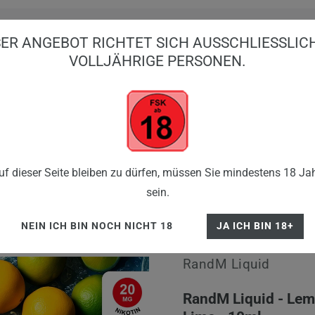
ER ANGEBOT RICHTET SICH AUSSCHLIESSLICH 
OLLJÄHRIGE PERSONEN.
BIG PUFFS
EINWEG VAPES
E-ZIGARE
SHISHA
FLE
andM Liquid - Lemon Lime - 10ml
f dieser Seite bleiben zu dürfen, müssen Sie mindestens 18 Jah
sein.
NEIN ICH BIN NOCH NICHT 18
JA ICH BIN 18+
RandM Liquid
RandM Liquid - Le