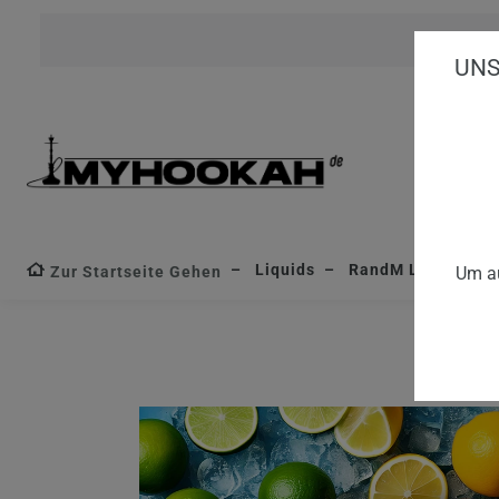
UNS
Liquids
RandM Liquid
R
Zur Startseite Gehen
Um au