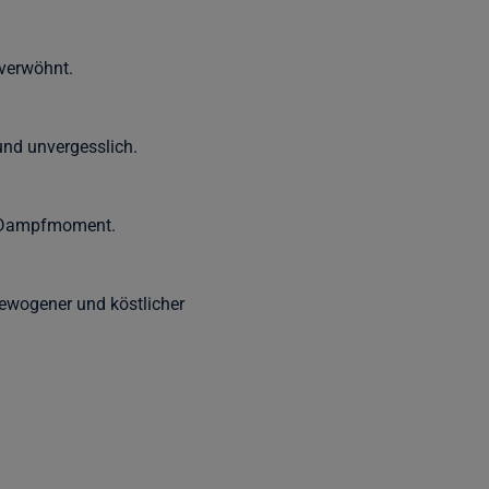
verwöhnt.
nd unvergesslich.
en Dampfmoment.
gewogener und köstlicher