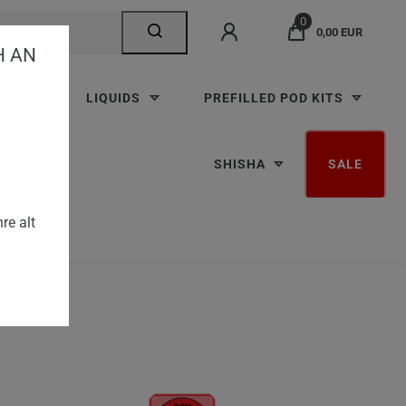
0
0,00 EUR
AN V
TTEN
LIQUIDS
PREFILLED POD KITS
SHISHA
SALE
re alt