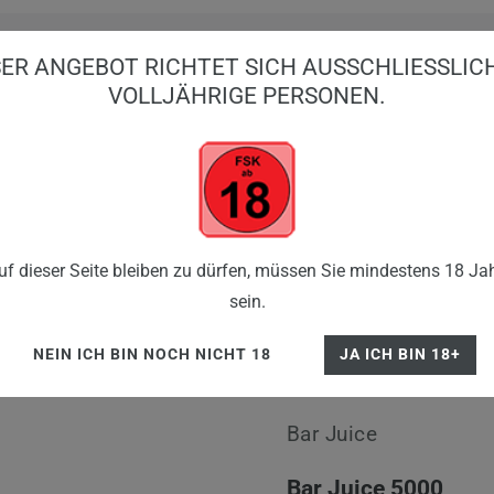
ER ANGEBOT RICHTET SICH AUSSCHLIESSLICH 
OLLJÄHRIGE PERSONEN.
BIG PUFFS
EINWEG VAPES
E-ZIGARE
Bar Juice 5000 Nikotinsalz Liquid 10 Ml Berry Crush
f dieser Seite bleiben zu dürfen, müssen Sie mindestens 18 Jah
sein.
NEIN ICH BIN NOCH NICHT 18
JA ICH BIN 18+
Bar Juice
Bar Juice 5000