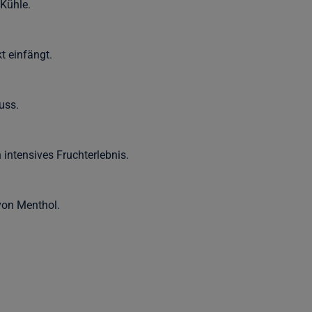
 Kühle.
t einfängt.
uss.
 intensives Fruchterlebnis.
von Menthol.