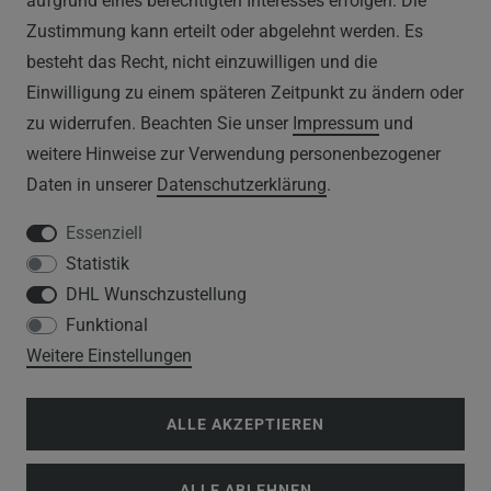
aufgrund eines berechtigten Interesses erfolgen. Die
Zustimmung kann erteilt oder abgelehnt werden. Es
WIDERRUFSRECHT
besteht das Recht, nicht einzuwilligen und die
IMPRESSUM
Einwilligung zu einem späteren Zeitpunkt zu ändern oder
zu widerrufen. Beachten Sie unser
Impressum
und
DATENSCHUTZERKLÄRUNG
weitere Hinweise zur Verwendung personenbezogener
Daten in unserer
Daten­schutz­erklärung
.
HINWEISE ZUM ELEKTROGESETZ
Essenziell
Statistik
SERVICE
DHL Wunschzustellung
Funktional
WIDERRUFSFORMULAR
Weitere Einstellungen
DATENSCHUTZERKLÄRUNG
ALLE AKZEPTIEREN
VERSANDKOSTEN
ALLE ABLEHNEN