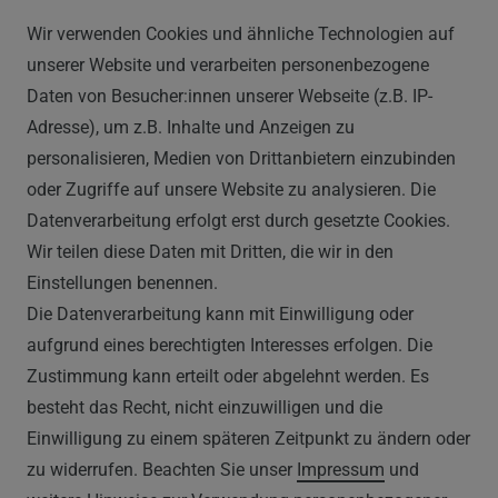
Vapor Handels GmbH
Wir verwenden Cookies und ähnliche Technologien auf
Im Hülsenfeld 9
unserer Website und verarbeiten personenbezogene
40721 Hilden
Daten von Besucher:innen unserer Webseite (z.B. IP-
0212 520-82 100
Adresse), um z.B. Inhalte und Anzeigen zu
info@vapor-handel.de
personalisieren, Medien von Drittanbietern einzubinden
Montag - Freitag, 09:00 - 16:00
oder Zugriffe auf unsere Website zu analysieren. Die
Datenverarbeitung erfolgt erst durch gesetzte Cookies.
Wir teilen diese Daten mit Dritten, die wir in den
RECHTLICHES
Einstellungen benennen.
Die Datenverarbeitung kann mit Einwilligung oder
AGB
aufgrund eines berechtigten Interesses erfolgen. Die
Zustimmung kann erteilt oder abgelehnt werden. Es
WIDERRUFSRECHT
besteht das Recht, nicht einzuwilligen und die
IMPRESSUM
Einwilligung zu einem späteren Zeitpunkt zu ändern oder
zu widerrufen. Beachten Sie unser
Impressum
und
DATENSCHUTZERKLÄRUNG