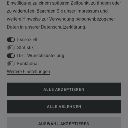
IMPRESSUM
Einwilligung zu einem späteren Zeitpunkt zu ändern oder
zu widerrufen. Beachten Sie unser
Impressum
und
DATENSCHUTZERKLÄRUNG
weitere Hinweise zur Verwendung personenbezogener
Daten in unserer
Daten­schutz­erklärung
.
HINWEISE ZUM ELEKTROGESETZ
Essenziell
Statistik
SERVICE
DHL Wunschzustellung
Funktional
WIDERRUFSFORMULAR
Weitere Einstellungen
DATENSCHUTZERKLÄRUNG
ALLE AKZEPTIEREN
VERSANDKOSTEN
ALLE ABLEHNEN
KUNDENINFORMATIONEN
BLOG
AUSWAHL AKZEPTIEREN